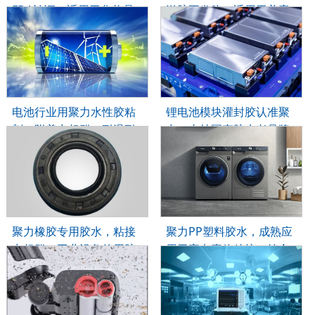
FDA认证，适用于化妆品
溢胶不发脆，适用于美容
容器生产
仪器套接工艺
电池行业用聚力水性胶粘
锂电池模块灌封胶认准聚
剂，附着力超群，耐温耐
力，支持国产胶水老品牌
碱性能好
聚力橡胶专用胶水，粘接
聚力PP塑料胶水，成熟应
力超群，工业设备的用胶
用于家电壳体粘接，符合
选择
行业标准