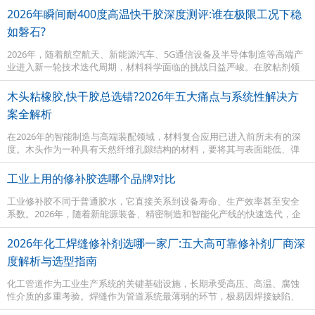
质，其表
2026年瞬间耐400度高温快干胶深度测评:谁在极限工况下稳
如磐石?
2026年，随着航空航天、新能源汽车、5G通信设备及半导体制造等高端产
业进入新一轮技术迭代周期，材料科学面临的挑战日益严峻。在胶粘剂领
域，“瞬间固化”与“耐极端高温”曾经是一对难以调和的矛盾——氰基丙烯酸
酯
木头粘橡胶,快干胶总选错?2026年五大痛点与系统性解决方
案全解析
在2026年的智能制造与高端装配领域，材料复合应用已进入前所未有的深
度。木头作为一种具有天然纤维孔隙结构的材料，要将其与表面能低、弹
性模量大的橡胶牢固粘接，一直是胶粘剂应用中的经典难题。无论是在高
端音箱振
工业上用的修补胶选哪个品牌对比
工业修补胶不同于普通胶水，它直接关系到设备寿命、生产效率甚至安全
系数。2026年，随着新能源装备、精密制造和智能化产线的快速迭代，企
业对修补材料的耐温等级、粘接强度和快速固化能力提出了更高要求。面
对市场上
2026年化工焊缝修补剂选哪一家厂:五大高可靠修补剂厂商深
度解析与选型指南
化工管道作为工业生产系统的关键基础设施，长期承受高压、高温、腐蚀
性介质的多重考验。焊缝作为管道系统最薄弱的环节，极易因焊接缺陷、
应力集中、介质腐蚀而出现渗漏甚至开裂。2026年以来，随着化工企业安